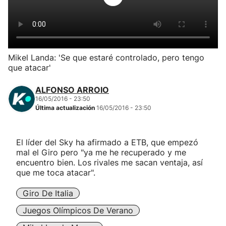
Herri-kirolak
Balonmano
Mikel Landa: 'Se que estaré controlado, pero tengo
que atacar'
Kirolak 360
ALFONSO ARROIO
Atletismo
16/05/2016 - 23:50
Última actualización
16/05/2016 - 23:50
Carreras de montaña
El líder del Sky ha afirmado a ETB, que empezó
mal el Giro pero "ya me he recuperado y me
Más deportes
encuentro bien. Los rivales me sacan ventaja, así
que me toca atacar".
"Helmuga"
Giro De Italia
Juegos Olímpicos De Verano