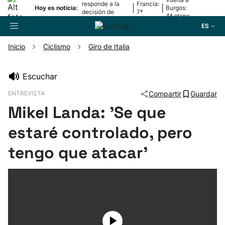
responde a la
Francia:
|
|
Hoy es noticia:
Burgos:
decisión de
7ª
4ª etapa
Oriamendi
etapa
ES
Inicio
Ciclismo
Giro de Italia
Buscador
Escuchar
ENTREVISTA
Compartir
Guardar
Fútbol
Mikel Landa: 'Se que
Pelota
estaré controlado, pero
tengo que atacar'
Remo
Baloncesto
Ciclismo