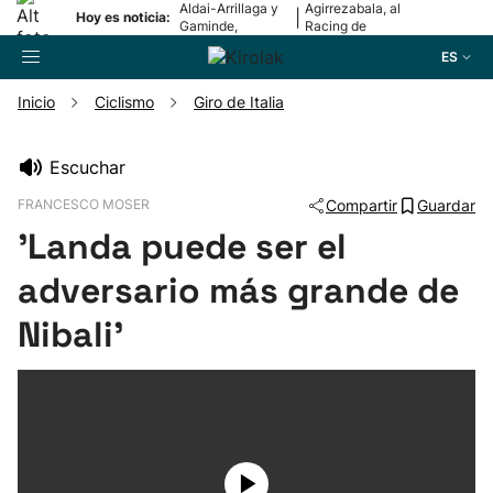
Aldai-Arrillaga y
Agirrezabala, al
|
Hoy es noticia:
Gaminde,
Racing de
campeonas
Santander
ES
Inicio
Ciclismo
Giro de Italia
Buscador
Escuchar
FRANCESCO MOSER
Compartir
Guardar
Fútbol
'Landa puede ser el
Pelota
adversario más grande de
Nibali'
Remo
Baloncesto
Ciclismo