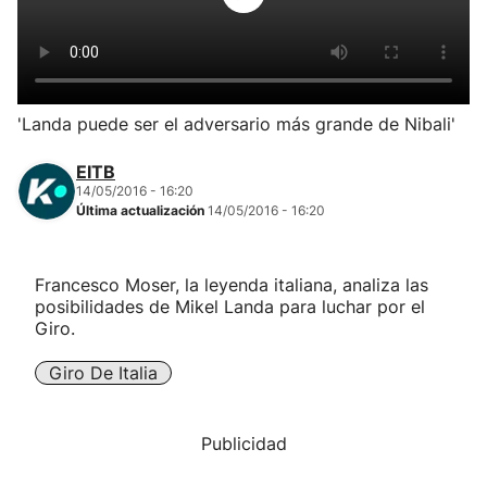
Herri-kirolak
Balonmano
'Landa puede ser el adversario más grande de Nibali'
Kirolak 360
EITB
14/05/2016 - 16:20
Última actualización
14/05/2016 - 16:20
Atletismo
Carreras de montaña
Francesco Moser, la leyenda italiana, analiza las
posibilidades de Mikel Landa para luchar por el
Giro.
Más deportes
Giro De Italia
"Helmuga"
Publicidad