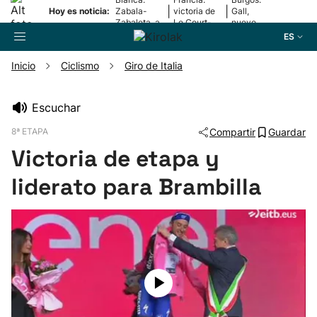
|
|
Hoy es noticia:
Zabala-
victoria de
Gall,
Zabaleta, a
Le Court-
nuevo
la final
Pienaar
líder
ES
Inicio
Ciclismo
Giro de Italia
Buscador
Escuchar
8ª ETAPA
Compartir
Guardar
Fútbol
Victoria de etapa y
Pelota
liderato para Brambilla
Remo
Baloncesto
Ciclismo