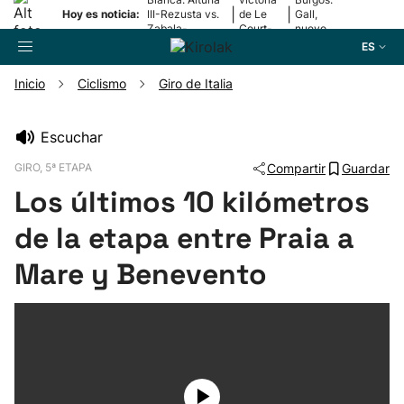
|
|
Hoy es noticia:
III-Rezusta vs.
de Le
Gall,
Zabala-
Court-
nuevo
Zabaleta
Pienaar
líder
ES
Inicio
Ciclismo
Giro de Italia
Buscador
Escuchar
GIRO, 5ª ETAPA
Compartir
Guardar
Fútbol
Los últimos 10 kilómetros
Pelota
de la etapa entre Praia a
Mare y Benevento
Remo
Baloncesto
Ciclismo