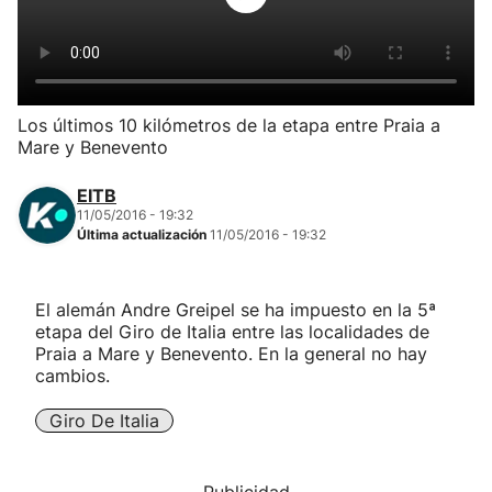
Herri-kirolak
Balonmano
Los últimos 10 kilómetros de la etapa entre Praia a
Mare y Benevento
Kirolak 360
EITB
Atletismo
11/05/2016 - 19:32
Última actualización
11/05/2016 - 19:32
Carreras de montaña
El alemán Andre Greipel se ha impuesto en la 5ª
etapa del Giro de Italia entre las localidades de
Más deportes
Praia a Mare y Benevento. En la general no hay
cambios.
"Helmuga"
Giro De Italia