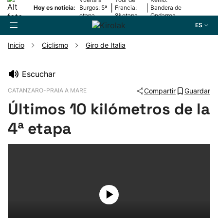
|
|
Hoy es noticia:
Burgos: 5ª
Francia:
Bandera de
etapa
8ª etapa
Ondarroa
ES
Inicio
Ciclismo
Giro de Italia
Buscador
Escuchar
CATANZARO-PRAIA A MARE
Compartir
Guardar
Fútbol
Últimos 10 kilómetros de la
Pelota
4ª etapa
Remo
Baloncesto
Ciclismo