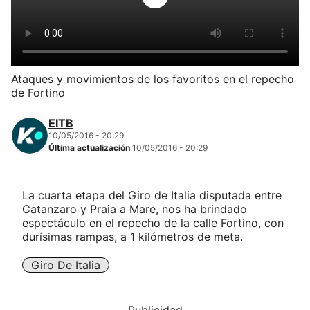
Herri-kirolak
Balonmano
Ataques y movimientos de los favoritos en el repecho
de Fortino
Kirolak 360
EITB
Atletismo
10/05/2016 - 20:29
Última actualización
10/05/2016 - 20:29
Carreras de montaña
La cuarta etapa del Giro de Italia disputada entre
Catanzaro y Praia a Mare, nos ha brindado
Más deportes
espectáculo en el repecho de la calle Fortino, con
durísimas rampas, a 1 kilómetros de meta.
"Helmuga"
Giro De Italia