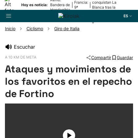
Francia:
conquistan La
|
|
Hoy es noticia:
Bandera de
9ª
Blanca tras la
Hondarribia
etapa
lesión de
ES
Mariezkurrena
II
Inicio
Ciclismo
Giro de Italia
Buscador
Escuchar
A 10 KM DE META
Compartir
Guardar
Fútbol
Ataques y movimientos de
Pelota
los favoritos en el repecho
de Fortino
Remo
Baloncesto
Ciclismo