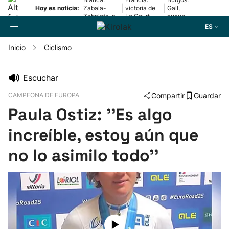
|
|
Hoy es noticia:
Zabala-
victoria de
Gall,
Zabaleta, a
Le Court-
nuevo
la final
Pienaar
líder
ES
Inicio
Ciclismo
Buscador
Escuchar
CAMPEONA DE EUROPA
Compartir
Guardar
Fútbol
Paula Ostiz: ''Es algo
Pelota
increíble, estoy aún que
no lo asimilo todo''
Remo
Baloncesto
Ciclismo