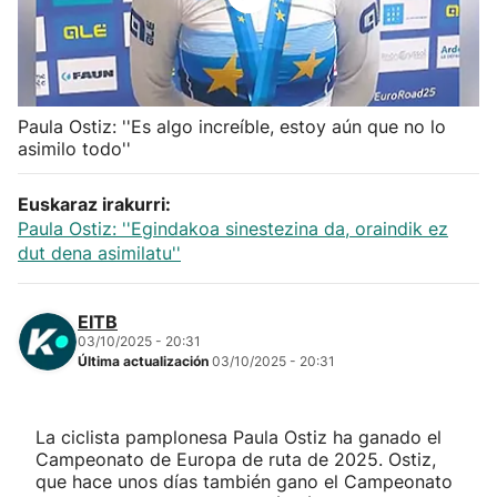
Herri-kirolak
Balonmano
Paula Ostiz: ''Es algo increíble, estoy aún que no lo
asimilo todo''
Kirolak 360
Euskaraz irakurri:
Atletismo
Paula Ostiz: ''Egindakoa sinestezina da, oraindik ez
dut dena asimilatu''
Carreras de montaña
EITB
Más deportes
03/10/2025 - 20:31
Última actualización
03/10/2025 - 20:31
"Helmuga"
La ciclista pamplonesa Paula Ostiz ha ganado el
Campeonato de Europa de ruta de 2025. Ostiz,
que hace unos días también gano el Campeonato