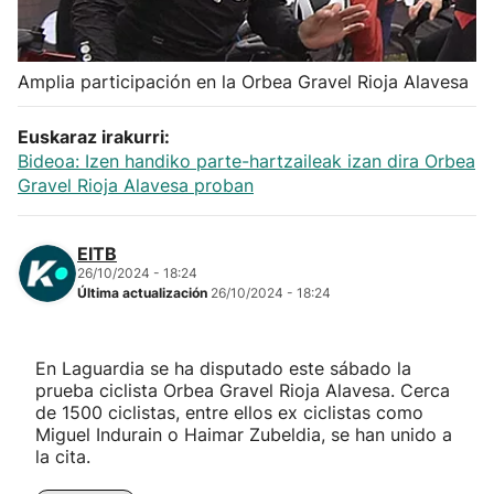
Herri-kirolak
Amplia participación en la Orbea Gravel Rioja Alavesa
Balonmano
Euskaraz irakurri:
Kirolak 360
Bideoa: Izen handiko parte-hartzaileak izan dira Orbea
Gravel Rioja Alavesa proban
Atletismo
EITB
26/10/2024 - 18:24
Carreras de montaña
Última actualización
26/10/2024 - 18:24
Más deportes
En Laguardia se ha disputado este sábado la
prueba ciclista Orbea Gravel Rioja Alavesa. Cerca
"Helmuga"
de 1500 ciclistas, entre ellos ex ciclistas como
Miguel Indurain o Haimar Zubeldia, se han unido a
la cita.