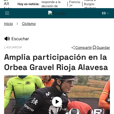
responde a la
Francia:
|
|
Hoy es noticia:
Burgos:
decisión de
7ª
4ª etapa
Oriamendi
etapa
ES
Inicio
Ciclismo
Buscador
Escuchar
LAGUARDIA
Compartir
Guardar
Fútbol
Amplia participación en la
Pelota
Orbea Gravel Rioja Alavesa
Remo
Baloncesto
Ciclismo