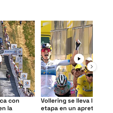
ca con
Vollering se lleva la quin
n la
etapa en un apretadísi