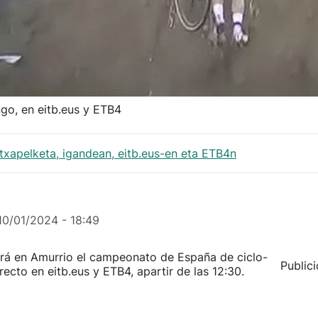
go, en eitb.eus y ETB4
 txapelketa, igandean, eitb.eus-en eta ETB4n
10/01/2024 - 18:49
ará en Amurrio el campeonato de España de ciclo-
Public
recto en eitb.eus y ETB4, apartir de las 12:30.