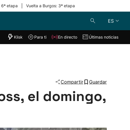
|
: 6ª etapa
Vuelta a Burgos: 3ª etapa
ES
"Helmuga"
Klisk
Para ti
En directo
Últimas noticias
Klisk
En directo
s
Para ti
Lo último
Compartir
Guardar
ss, el domingo,