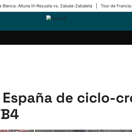
|
 Blanca: Altuna III-Rezusta vs. Zabala-Zabaleta
Tour de Francia
ri-
Balonmano
Kirolak
Atletismo
Carreras
Más
olak
360
de
deporte
Equipos
montaña
kolaritza
Competiciones
En
ri-
directo
otzea
Vídeos
ol Herri
por
atira
deporte
España de ciclo-cro
TB4