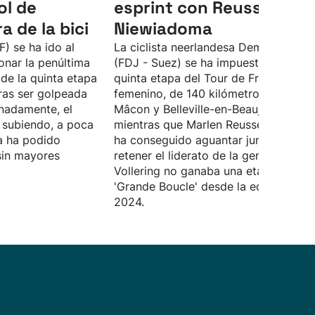
ol de
esprint con Reusser y
ra de la bici
Niewiadoma
F) se ha ido al
La ciclista neerlandesa Demi Vollerin
onar la penúltima
(FDJ - Suez) se ha impuesto en la
de la quinta etapa
quinta etapa del Tour de Francia
tras ser golpeada
femenino, de 140 kilómetros, entre
nadamente, el
Mâcon y Belleville-en-Beaujolais,
r subiendo, a poca
mientras que Marlen Reusser (Movista
ta ha podido
ha conseguido aguantar junto a ella y
sin mayores
retener el liderato de la general.
Vollering no ganaba una etapa en la
'Grande Boucle' desde la edición de
2024.