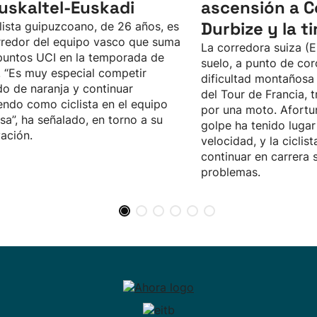
Euskaltel-Euskadi
ascensión a C
Durbize y la ti
clista guipuzcoano, de 26 años, es
rredor del equipo vasco que suma
La corredora suiza (E
untos UCI en la temporada de
suelo, a punto de cor
 “Es muy especial competir
dificultad montañosa 
do de naranja y continuar
del Tour de Francia, 
endo como ciclista en el equipo
por una moto. Afortu
sa”, ha señalado, en torno a su
golpe ha tenido luga
ación.
velocidad, y la ciclis
continuar en carrera 
problemas.