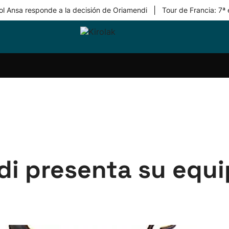
|
ol Ansa responde a la decisión de Oriamendi
Tour de Francia: 7ª
ri-
Balonmano
Kirolak
Atletismo
Carreras
Más
olak
360
de
deporte
Equipos
montaña
kolaritza
Competiciones
En
ri-
directo
otzea
Vídeos
ol Herri
por
atira
deporte
di presenta su equi