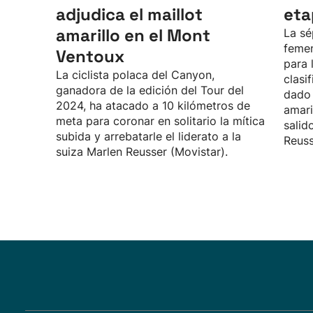
adjudica el maillot
eta
amarillo en el Mont
La sé
feme
Ventoux
para 
La ciclista polaca del Canyon,
clasi
ganadora de la edición del Tour del
dado 
2024, ha atacado a 10 kilómetros de
amari
meta para coronar en solitario la mítica
salid
subida y arrebatarle el liderato a la
Reuss
suiza Marlen Reusser (Movistar).