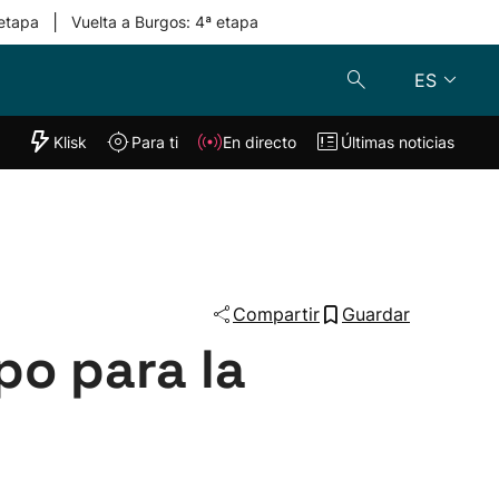
|
 etapa
Vuelta a Burgos: 4ª etapa
ES
"Helmuga"
Klisk
Para ti
En directo
Últimas noticias
Klisk
En directo
s
Para ti
Lo último
Compartir
Guardar
po para la