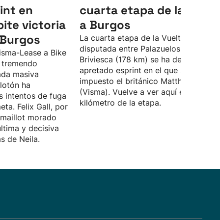
int en
cuarta etapa de la Vuelt
pite victoria
a Burgos
 Burgos
La cuarta etapa de la Vuelta a Burgo
disputada entre Palazuelos de Muñó 
Visma-Lease a Bike
Briviesca (178 km) se ha decidido en 
u tremendo
apretado esprint en el que se ha
gada masiva
impuesto el británico Matthew Brenn
lotón ha
(Visma). Vuelve a ver aquí el último
s intentos de fuga
kilómetro de la etapa.
eta. Felix Gall, por
 maillot morado
última y decisiva
s de Neila.