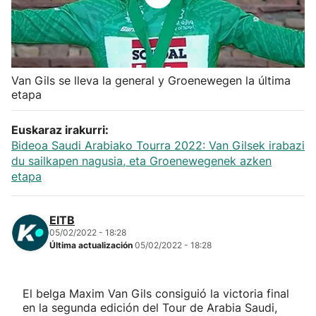
Herri-kirolak
Balonmano
Van Gils se lleva la general y Groenewegen la última
etapa
Kirolak 360
Euskaraz irakurri:
Atletismo
Bideoa Saudi Arabiako Tourra 2022: Van Gilsek irabazi
du sailkapen nagusia, eta Groenewegenek azken
etapa
Carreras de montaña
Más deportes
EITB
05/02/2022 - 18:28
Última actualización
05/02/2022 - 18:28
"Helmuga"
El belga Maxim Van Gils consiguió la victoria final
en la segunda edición del Tour de Arabia Saudi,