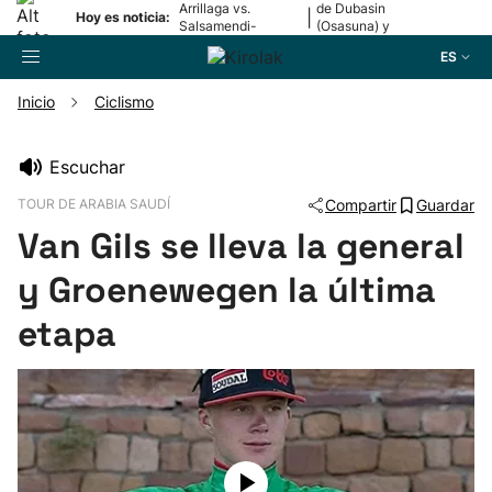
Arrillaga vs.
de Dubasin
|
Hoy es noticia:
Salsamendi-
(Osasuna) y
Bergara y Erasun
Valentini
ES
vs. Gaminde
(Alavés)
Inicio
Ciclismo
Buscador
Escuchar
TOUR DE ARABIA SAUDÍ
Compartir
Guardar
Fútbol
Van Gils se lleva la general
Pelota
y Groenewegen la última
etapa
Remo
Baloncesto
Ciclismo