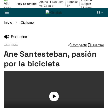
Altuna III-Rezusta
Francia:
|
|
Hoy es noticia:
Burgos:
vs. Zabala-
6ª
3ª etapa
Zabaleta
etapa
ES
Inicio
Ciclismo
Buscador
Escuchar
CICLISMO
Compartir
Guardar
Fútbol
Ane Santesteban, pasión
Pelota
por la bicicleta
Remo
Baloncesto
Ciclismo