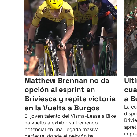
Matthew Brennan no da
Últ
opción al esprint en
cua
Briviesca y repite victoria
a B
en la Vuelta a Burgos
La cu
dispu
El joven talento del Visma-Lease a Bike
Brivi
ha vuelto a exhibir su tremendo
apret
potencial en una llegada masiva
impue
perfecta, donde el pelotón ha