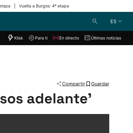
|
 etapa
Vuelta a Burgos: 4ª etapa
ES
"Helmuga"
Klisk
Para ti
En directo
Últimas noticias
Klisk
En directo
s
Para ti
Lo último
Compartir
Guardar
sos adelante'