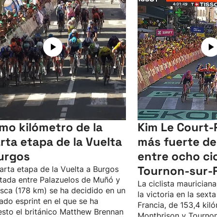
imo kilómetro de la
Kim Le Court-P
rta etapa de la Vuelta
más fuerte de
urgos
entre ocho cic
Tournon-sur-
arta etapa de la Vuelta a Burgos
tada entre Palazuelos de Muñó y
La ciclista maurician
esca (178 km) se ha decidido en un
la victoria en la sext
ado esprint en el que se ha
Francia, de 153,4 kil
sto el británico Matthew Brennan
Montbrison y Tournon