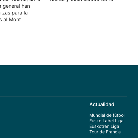
la general han
rzas para la
s al Mont
Actualidad
Mundial de fútbol
Eusko Label Liga
Euskotren Liga
Tour de Francia