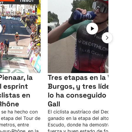
ienaar, la
Tres etapas en la Vuelta
l esprint
Burgos, y tres líderes: as
listas en
lo ha conseguido Felix
Rhône
Gall
a se ha hecho con
El ciclista austríaco del Decathlon ha
a etapa del Tour de
ganado en la etapa del alto de El
ómetros, entre
Escudo, donde ha demostrado su
-sur-Rhône, en la
fuerza y buen estado de forma.