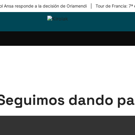
|
ol Ansa responde a la decisión de Oriamendi
Tour de Francia: 7ª
ri-
Balonmano
Kirolak
Atletismo
Carreras
Más
olak
360
de
deporte
Equipos
montaña
kolaritza
Competiciones
En
ri-
directo
otzea
Vídeos
ol Herri
por
atira
deporte
'Seguimos dando pa