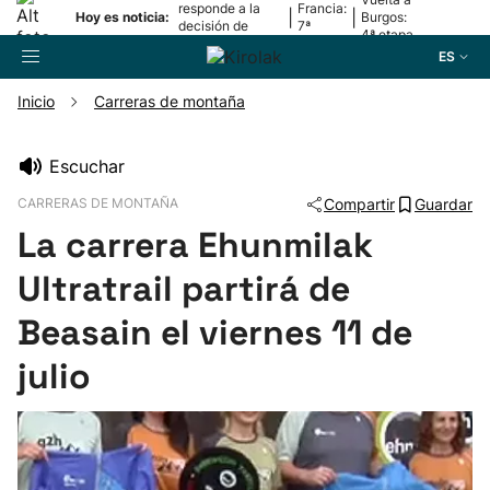
responde a la
Francia:
|
|
Hoy es noticia:
Burgos:
decisión de
7ª
4ª etapa
Oriamendi
etapa
ES
Inicio
Carreras de montaña
Buscador
Escuchar
CARRERAS DE MONTAÑA
Compartir
Guardar
Fútbol
La carrera Ehunmilak
Pelota
Ultratrail partirá de
Beasain el viernes 11 de
Remo
julio
Baloncesto
Ciclismo