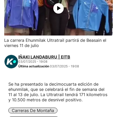
Herri-kirolak
Balonmano
Kirolak 360
La carrera Ehunmilak Ultratrail partirá de Beasain el
viernes 11 de julio
Atletismo
IÑAKI LANDABURU | EITB
03/07/2025 - 19:08
Carreras de montaña
Última actualización
03/07/2025 - 19:08
Más deportes
Se ha presentado la decimocuarta edición de
ehunmilak, que se celebrará el fin de semana del
"Helmuga"
11 al 13 de julio. La Ultratrail tendrá 171 kilometros
y 10.500 metros de desnivel positivo.
Carreras De Montaña