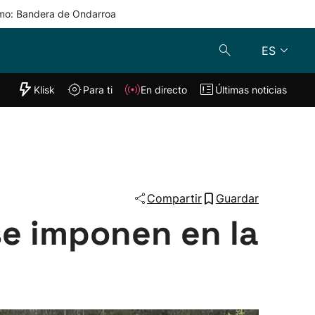
mo: Bandera de Ondarroa
ES
"Helmuga"
Klisk
Para ti
En directo
Últimas noticias
Klisk
En directo
s
Para ti
Lo último
Compartir
Guardar
se imponen en la