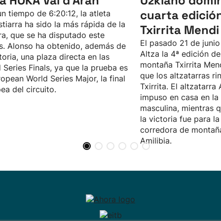
la HOKA Val d’Aran
Uzkiano domin
cuarta edición
n tiempo de 6:20:12, la atleta
tiarra ha sido la más rápida de la
Txirrita Mend
ra, que se ha disputado este
El pasado 21 de junio
s. Alonso ha obtenido, además de
Altza la 4ª edición de
ctoria, una plaza directa en las
montaña Txirrita Men
 Series Finals, ya que la prueba es
que los altzatarras ri
ropean World Series Major, la final
Txirrita. El altzatarr
ea del circuito.
impuso en casa en la
masculina, mientras q
la victoria fue para l
corredora de montañ
Amilibia.