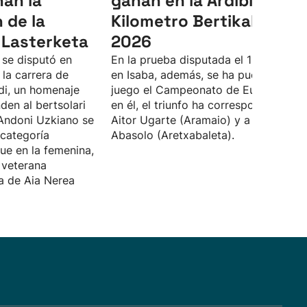
an la
ganan en la Ardibidepik
 de la
Kilometro Bertikala de
i Lasterketa
2026
 se disputó en
En la prueba disputada el 13 de junio
 la carrera de
en Isaba, además, se ha puesto en
di, un homenaje
juego el Campeonato de Euskal Herri
nden al bertsolari
en él, el triunfo ha correspondido a
a Andoni Uzkiano se
Aitor Ugarte (Aramaio) y a Garazi
 categoría
Abasolo (Aretxabaleta).
ue en la femenina,
a veterana
a de Aia Nerea