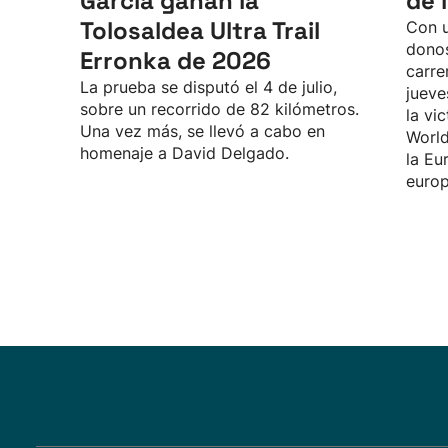
García ganan la
de 
Tolosaldea Ultra Trail
Con u
donos
Erronka de 2026
carre
La prueba se disputó el 4 de julio,
jueve
sobre un recorrido de 82 kilómetros.
la vi
Una vez más, se llevó a cabo en
World
homenaje a David Delgado.
la Eu
europ