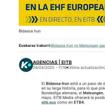
Bidasoa Irun
Euskaraz irakurri:
Bidasoa Irun vs Melsungen gau
AGENCIAS | EITB
29/04/2025 - 11:18
Última actualización
El
Bidasoa-Irun
está a un paso de 
en su larga historia, para lo que pr
Bundesliga alemana, el
Melsungen
,
mayo. EITB Media ofrecerá la posibi
eitb.eus
como en
ETB4
.