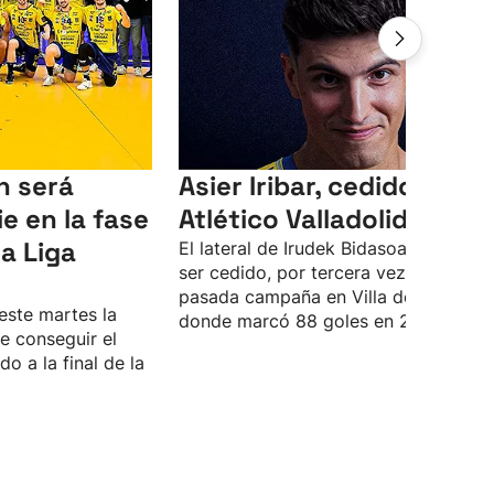
n será
Asier Iribar, cedido al
e en la fase
Atlético Valladolid
a Liga
El lateral de Irudek Bidasoa volverá a
ser cedido, por tercera vez, tras la
pasada campaña en Villa de Aranda,
este martes la
donde marcó 88 goles en 27 partidos
e conseguir el
do a la final de la