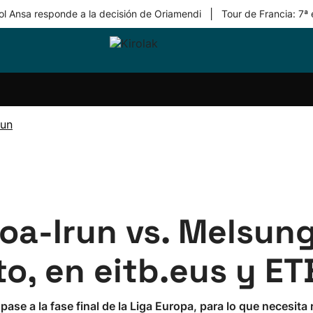
|
ol Ansa responde a la decisión de Oriamendi
Tour de Francia: 7ª
ri-
Balonmano
Kirolak
Atletismo
Carreras
Más
olak
360
de
deporte
Equipos
montaña
kolaritza
Competiciones
En
run
ri-
directo
otzea
Vídeos
ol Herri
por
atira
deporte
soa-Irun vs. Melsun
to, en eitb.eus y E
ase a la fase final de la Liga Europa, para lo que necesita 