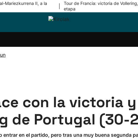
l-Mariezkurrena II, a la
Tour de Francia: victoria de Vollering,
|
etapa
ri-
Balonmano
Kirolak
Atletismo
Carreras
Más
olak
360
de
deporte
Equipos
montaña
kolaritza
Competiciones
En
run
ri-
directo
otzea
Vídeos
ol Herri
por
atira
deporte
ce con la victoria 
ng de Portugal (30-
o entrar en el partido, pero tras una muy buena segunda pa