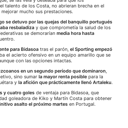
que, se las veía y deseaba para que los
l talento de los Costa, no abrieran brecha en el
e mejorar mucho sus prestaciones.
ego se detuvo por las quejas del banquillo portugués
taba resbaladiza
y que comprometía la salud de los
 federativas se demorarían
media hora hasta
uentro.
nte para Bidasoa
tras el parón,
el Sporting empezó
aba el acierto ofensivo en un equipo amarillo que se
 aunque con las opciones intactas.
ipuzcoanos en un segundo período que dominaron
,
jetivo, sino sumar
la mayor renta posible
para la
Cuétara y
la afición que prácticamente llenó Artaleku
.
s y cuatro goles
de ventaja para Bidasoa, que
idad goleadora de Kiko y Martín Costa para obtener
initivo asalto el próximo martes
en Portugal.