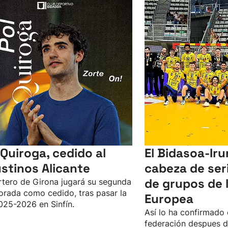
 Quiroga, cedido al
El Bidasoa-Iru
stinos Alicante
cabeza de seri
de grupos de l
rtero de Girona jugará su segunda
rada como cedido, tras pasar la
Europea
025-2026 en Sinfín.
Así lo ha confirmado 
federación despues d