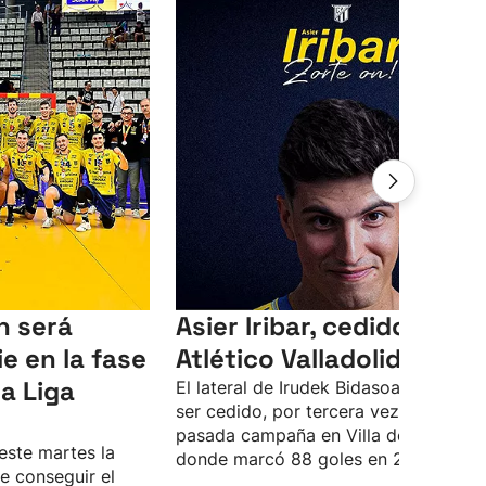
n será
Asier Iribar, cedido al
e en la fase
Atlético Valladolid
a Liga
El lateral de Irudek Bidasoa volverá a
ser cedido, por tercera vez, tras la
pasada campaña en Villa de Aranda,
este martes la
donde marcó 88 goles en 27 partidos
e conseguir el