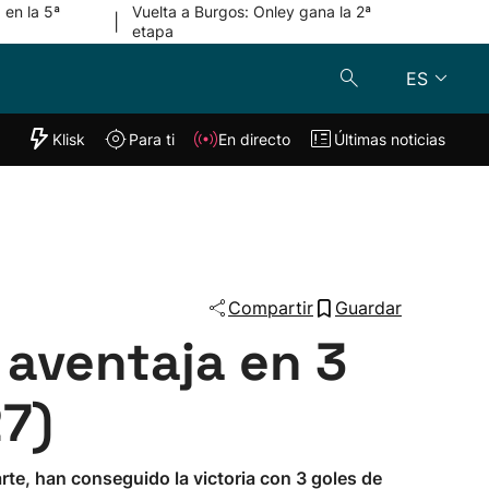
 en la 5ª
Vuelta a Burgos: Onley gana la 2ª
|
etapa
ES
"Helmuga"
Klisk
Para ti
En directo
Últimas noticias
Klisk
En directo
s
Para ti
Lo último
Compartir
Guardar
y aventaja en 3
27)
rte, han conseguido la victoria con 3 goles de