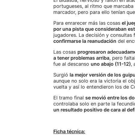
El Bidasoa, nervioso y fallón en ata
portugueses, al ritmo que marcaba e
marcador, pero para ello tenían qu
Para enrarecer más las cosas
el ju
por una pista que consideraban es
jugadores. La decisión y consultas
confirmarse la reanudación
del enc
Las cosas
progresaron adecuadame
a tener problemas arriba
, pero falt
fue al descanso
uno abajo (11-12)
,
Surgió
la mejor versión de los gu
aunque no solo era la victoria el ob
vuelta y así lo entendieron los de 
El tramo final
se movió entre los do
controlaba solo en parte la fecund
un resultado positivo de cara al def
Ficha técnica: