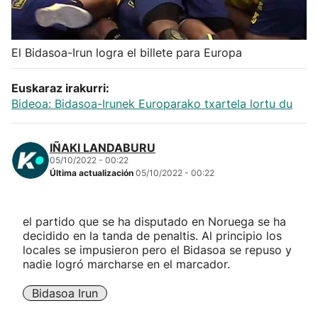
Herri-kirolak
El Bidasoa-Irun logra el billete para Europa
Balonmano
Euskaraz irakurri:
Kirolak 360
Bideoa: Bidasoa-Irunek Europarako txartela lortu du
Atletismo
IÑAKI LANDABURU
05/10/2022 - 00:22
Última actualización
05/10/2022 - 00:22
Carreras de montaña
Más deportes
el partido que se ha disputado en Noruega se ha
decidido en la tanda de penaltis. Al principio los
locales se impusieron pero el Bidasoa se repuso y
"Helmuga"
nadie logró marcharse en el marcador.
Bidasoa Irun