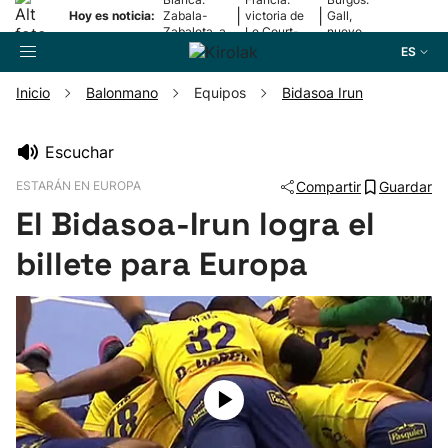
|
|
Hoy es noticia:
Zabala-
victoria de
Gall,
Zabaleta, a
Le Court-
nuevo
la final
Pienaar
líder
ES
Inicio
Balonmano
Equipos
Bidasoa Irun
Buscador
Escuchar
ESTARÁN EN EUROPA
Compartir
Guardar
Fútbol
El Bidasoa-Irun logra el
Pelota
billete para Europa
Remo
Baloncesto
Ciclismo