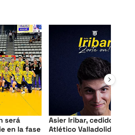
n será
Asier Iribar, cedido al
e en la fase
Atlético Valladolid