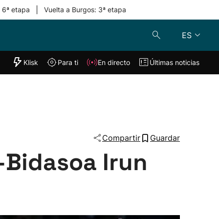
|
: 6ª etapa
Vuelta a Burgos: 3ª etapa
ES
"Helmuga"
Klisk
Para ti
En directo
Últimas noticias
Klisk
En directo
s
Para ti
Lo último
Compartir
Guardar
-Bidasoa Irun