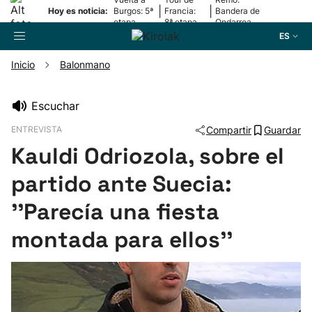
|
|
Hoy es noticia:
Burgos: 5ª
Francia:
Bandera de
etapa
8ª etapa
Ondarroa
ES
Inicio
Balonmano
Buscador
Escuchar
ENTREVISTA
Compartir
Guardar
Fútbol
Kauldi Odriozola, sobre el
Pelota
partido ante Suecia:
''Parecía una fiesta
Remo
montada para ellos''
Baloncesto
Ciclismo