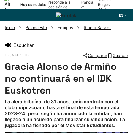
responde a la
Francia:
|
|
Hoy es noticia:
Burgos:
decisión de
7ª
4ª etapa
Oriamendi
etapa
ES
Inicio
Baloncesto
Equipos
Ibaeta Basket
Buscador
Escuchar
DEJA EL CLUB
Compartir
Guardar
Fútbol
Gracia Alonso de Armiño
Pelota
no continuará en el IDK
Euskotren
Remo
La alera bilbaína, de 31 años, tenía contrato con el
club guipuzcoano hasta el final de esta temporada
Baloncesto
2023-24, pero, según ha anunciado la entidad, han
llegado a un acuerdo para finalizar su vinculación. La
Ciclismo
jugadora ha fichado por el Movistar Estudiantes.