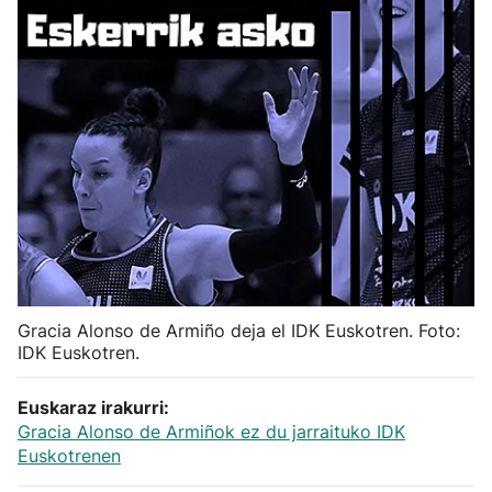
Herri-kirolak
Balonmano
Kirolak 360
Atletismo
Carreras de montaña
Gracia Alonso de Armiño deja el IDK Euskotren. Foto:
Más deportes
IDK Euskotren.
"Helmuga"
Euskaraz irakurri:
Gracia Alonso de Armiñok ez du jarraituko IDK
Euskotrenen