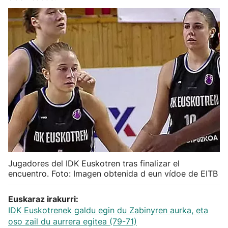
Herri-kirolak
Balonmano
Kirolak 360
Atletismo
Carreras de montaña
Más deportes
Jugadores del IDK Euskotren tras finalizar el
encuentro. Foto: Imagen obtenida d eun vídoe de EITB
"Helmuga"
Euskaraz irakurri:
IDK Euskotrenek galdu egin du Zabinyren aurka, eta
oso zail du aurrera egitea (79-71)