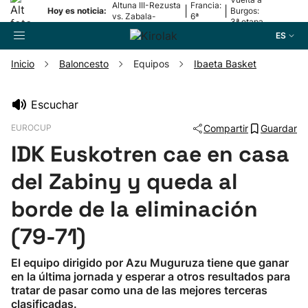
Altuna III-Rezusta
Francia:
|
|
Hoy es noticia:
Burgos:
vs. Zabala-
6ª
3ª etapa
Zabaleta
etapa
ES
Inicio
Baloncesto
Equipos
Ibaeta Basket
Buscador
Escuchar
EUROCUP
Compartir
Guardar
Fútbol
IDK Euskotren cae en casa
Pelota
del Zabiny y queda al
borde de la eliminación
Remo
(79-71)
Baloncesto
El equipo dirigido por Azu Muguruza tiene que ganar
en la última jornada y esperar a otros resultados para
Ciclismo
tratar de pasar como una de las mejores terceras
clasificadas.