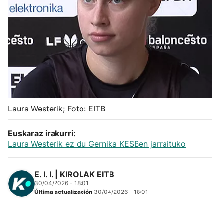
Herri-kirolak
Balonmano
Kirolak 360
Atletismo
Laura Westerik; Foto: EITB
Carreras de montaña
Euskaraz irakurri:
Laura Westerik ez du Gernika KESBen jarraituko
Más deportes
E. I. I. | KIROLAK EITB
"Helmuga"
30/04/2026 - 18:01
Última actualización
30/04/2026 - 18:01