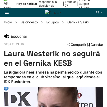
responde a la
Francia:
|
|
Hoy es noticia:
Burgos:
decisión de
7ª
4ª etapa
Oriamendi
etapa
ES
Inicio
Baloncesto
Equipos
Gernika Saski
Buscador
Escuchar
DEJA EL CLUB
Compartir
Guardar
Fútbol
Laura Westerik no seguirá
Pelota
en el Gernika KESB
La jugadora neerlandesa ha permanecido durante dos
Remo
temporadas en el club vizcaíno, al que llegó desde el
IDK Euskotren.
Baloncesto
Ciclismo