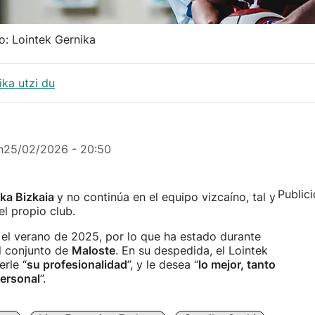
o: Lointek Gernika
ika utzi du
n
25/02/2026 - 20:50
Public
ka Bizkaia
y no continúa en el equipo vizcaíno, tal y
l propio club.
n el verano de 2025, por lo que ha estado durante
l conjunto de
Maloste
. En su despedida, el Lointek
rle “
su profesionalidad
”, y le desea “
lo mejor, tanto
ersonal
”.