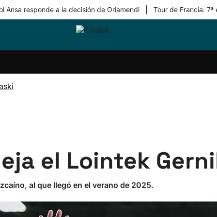
|
ol Ansa responde a la decisión de Oriamendi
Tour de Francia: 7ª
ri-
Balonmano
Kirolak
Atletismo
Carreras
Más
olak
360
de
deporte
Equipos
montaña
kolaritza
Competiciones
En
aski
ri-
directo
otzea
Vídeos
ol Herri
por
atira
deporte
eja el Lointek Gern
zcaíno, al que llegó en el verano de 2025.