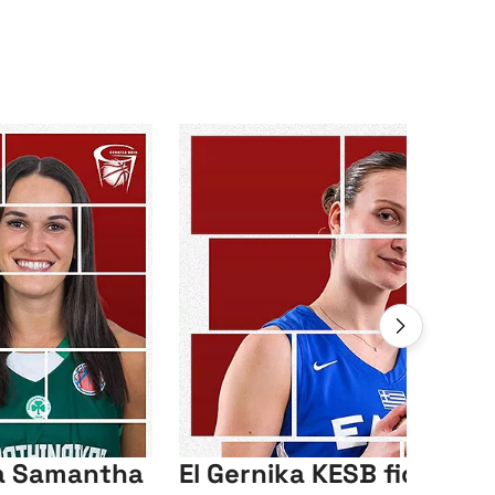
ga Samantha
El Gernika KESB ficha a l