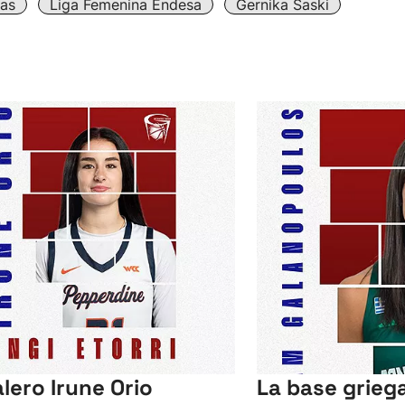
tas
Liga Femenina Endesa
Gernika Saski
alero Irune Orio
La base grie