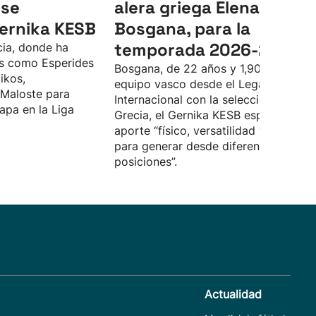
 se
alera griega Elena
Gernika KESB
Bosgana, para la
temporada 2026-2027
cia, donde ha
s como Esperides
Bosgana, de 22 años y 1,90, llega al
ikos,
equipo vasco desde el Leganés.
 Maloste para
Internacional con la selección de
apa en la Liga
Grecia, el Gernika KESB espera que
aporte “físico, versatilidad y capacid
para generar desde diferentes
posiciones”.
Actualidad