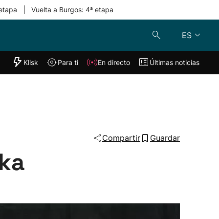
|
 etapa
Vuelta a Burgos: 4ª etapa
ES
"Helmuga"
Klisk
Para ti
En directo
Últimas noticias
Klisk
En directo
s
Para ti
Lo último
Compartir
Guardar
ika