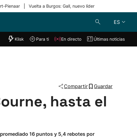
|
rt-Pienaar
Vuelta a Burgos: Gall, nuevo líder
ES
"Helmuga"
Klisk
Para ti
En directo
Últimas noticias
Klisk
En directo
s
Para ti
Lo último
Compartir
Guardar
Bourne, hasta el
ha promediado 16 puntos y 5,4 rebotes por