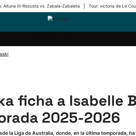
|
: Altuna III-Rezusta vs. Zabala-Zabaleta
Tour: victoria de Le Cou
ri-
Balonmano
Kirolak
Atletismo
Carreras
Más
olak
360
de
deporte
Equipos
montaña
kolaritza
Competiciones
En
aski
ri-
directo
otzea
Vídeos
ol Herri
por
atira
deporte
ka ficha a Isabelle 
mporada 2025-2026
esde la Liga de Australia, donde, en la última temporada, 