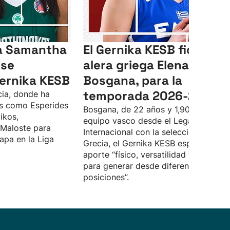
ga Samantha
El Gernika KESB ficha a l
 se
alera griega Elena
Gernika KESB
Bosgana, para la
temporada 2026-2027
cia, donde ha
s como Esperides
Bosgana, de 22 años y 1,90, llega al
ikos,
equipo vasco desde el Leganés.
 Maloste para
Internacional con la selección de
apa en la Liga
Grecia, el Gernika KESB espera que
aporte “físico, versatilidad y capacid
para generar desde diferentes
posiciones”.