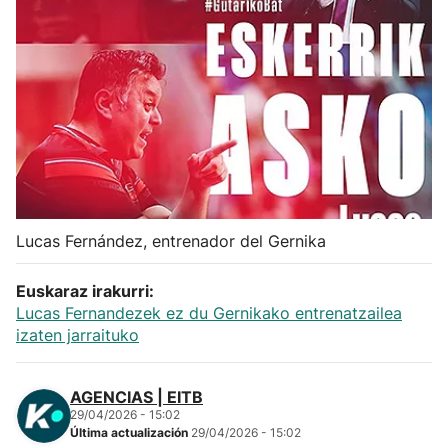
Herri-kirolak
Balonmano
Kirolak 360
Atletismo
Lucas Fernández, entrenador del Gernika
Carreras de montaña
Euskaraz irakurri:
Más deportes
Lucas Fernandezek ez du Gernikako entrenatzailea
izaten jarraituko
"Helmuga"
AGENCIAS | EITB
29/04/2026 - 15:02
Última actualización
29/04/2026 - 15:02