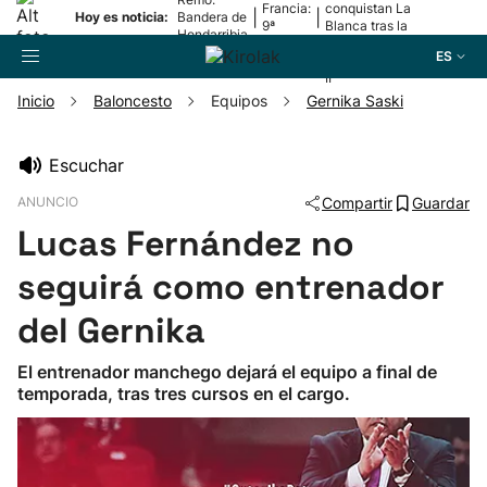
Francia:
conquistan La
|
|
Hoy es noticia:
Bandera de
9ª
Blanca tras la
Hondarribia
etapa
lesión de
ES
Mariezkurrena
II
Inicio
Baloncesto
Equipos
Gernika Saski
Buscador
Escuchar
ANUNCIO
Compartir
Guardar
Fútbol
Lucas Fernández no
Pelota
seguirá como entrenador
del Gernika
Remo
El entrenador manchego dejará el equipo a final de
temporada, tras tres cursos en el cargo.
Baloncesto
Ciclismo