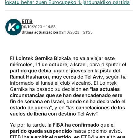
jokatu behar zuen Eurocupeko 1. jardunaldiko partida
EITB
09/10/2023 - 14:58
Última actualización
09/10/2023 - 21:25
El
Lointek Gernika Bizkaia
no va a viajar este
miércoles, 11 de octubre, a Israel
, para disputar
el
partido que debía jugar el jueves en la pista del
Ramat Hasharon, muy cerca de Tel Aviv
, según ha
informado el lunes el club vizcaíno. El Lointek
Gernika ha basado su decisión
en "las actuales
circunstancias que se han desencadenado este
fin de semana en Israel, donde se ha declarado el
estado de guerra"
, y en "las
cancelaciones de los
vuelos de Iberia con destino Tel Aviv
".
Ya por la tarde,
la FIBA ha confirmado que
el
partido queda suspendido
hasta próximo aviso.
EITB iba a emitir el partido, en ETB4 y en eitb.eus.