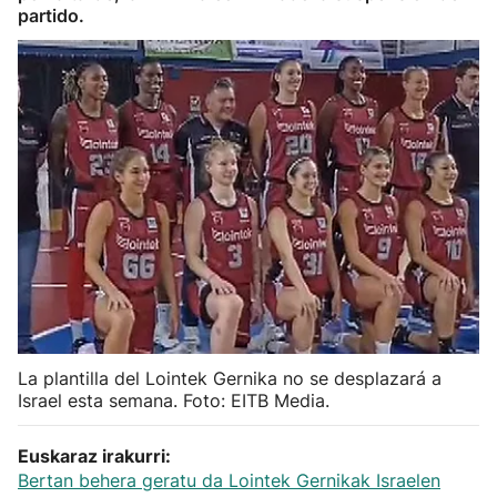
partido.
Herri-kirolak
Balonmano
Kirolak 360
Atletismo
Carreras de montaña
Más deportes
La plantilla del Lointek Gernika no se desplazará a
"Helmuga"
Israel esta semana. Foto: EITB Media.
Euskaraz irakurri:
Bertan behera geratu da Lointek Gernikak Israelen