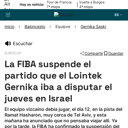
Tour de Francia:
Vuelta a Burgos:
|
Hoy es noticia:
7ª etapa
4ª etapa
ES
Inicio
Baloncesto
Equipos
Gernika Saski
Buscador
Escuchar
EUROCUP
Compartir
Guardar
Fútbol
La FIBA suspende el
Pelota
partido que el Lointek
Gernika iba a disputar el
Remo
jueves en Israel
Baloncesto
El equipo vizcaíno debía jugar, el día 12, en la pista del
Ramat Hasharon, muy cerca de Tel Aviv, y esta
Ciclismo
mañana ha anunciado que no pensaba viajar allí. Ya
por la tarde, la FIBA ha confirmado la suspensión del