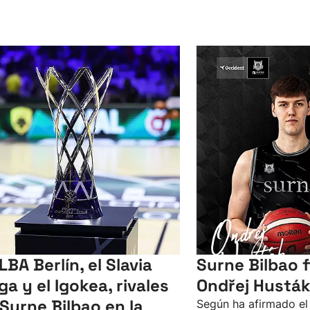
LBA Berlín, el Slavia
Surne Bilbao f
ga y el Igokea, rivales
Ondřej Husták
 Surne Bilbao en la
Según ha afirmado el 