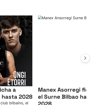
icha a
Manex Asorregi ficha co
 hasta 2028
el Surne Bilbao hasta
2028
club bilbaíno, el