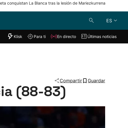
eta conquistan La Blanca tras la lesión de Mariezkurrena
ES
"Helmuga"
Klisk
Para ti
En directo
Últimas noticias
Klisk
En directo
s
Para ti
Lo último
Compartir
Guardar
cia (88-83)