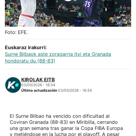
Herri-kirolak
Balonmano
Foto: EFE.
Kirolak 360
Euskaraz irakurri:
Surne Bilbaok aste zoragarria itxi eta Granada
Atletismo
hondoratu du (88-83)
Carreras de montaña
KIROLAK EITB
03/05/2026 - 16:34
Última actualización
03/05/2026 - 16:34
Más deportes
"Helmuga"
El Surne Bilbao ha vencido con dificultad al
Coviran Granada (88-83) en Miribilla, cerrando
una gran semana tras ganar la Copa FIBA Europa
y metiéndose en la lucha por el playoff. A pesar