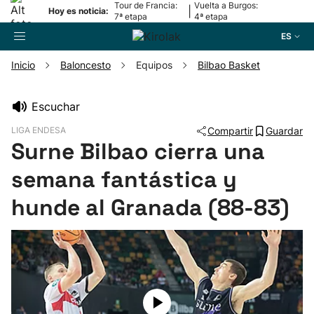
Tour de Francia:
Vuelta a Burgos:
|
Hoy es noticia:
7ª etapa
4ª etapa
ES
Inicio
Baloncesto
Equipos
Bilbao Basket
Buscador
Escuchar
LIGA ENDESA
Compartir
Guardar
Fútbol
Surne Bilbao cierra una
semana fantástica y
Pelota
hunde al Granada (88-83)
Remo
Baloncesto
Ciclismo