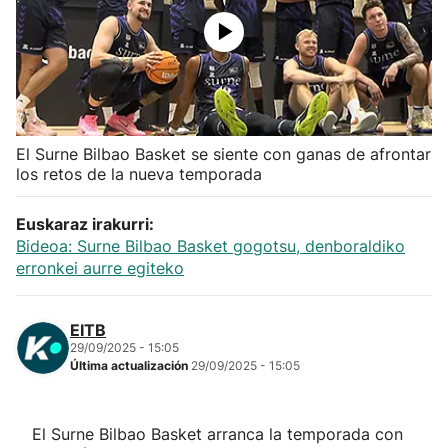
Herri-kirolak
Balonmano
Kirolak 360
El Surne Bilbao Basket se siente con ganas de afrontar
los retos de la nueva temporada
Atletismo
Euskaraz irakurri:
Bideoa: Surne Bilbao Basket gogotsu, denboraldiko
Carreras de montaña
erronkei aurre egiteko
Más deportes
EITB
29/09/2025 - 15:05
"Helmuga"
Última actualización
29/09/2025 - 15:05
El Surne Bilbao Basket arranca la temporada con