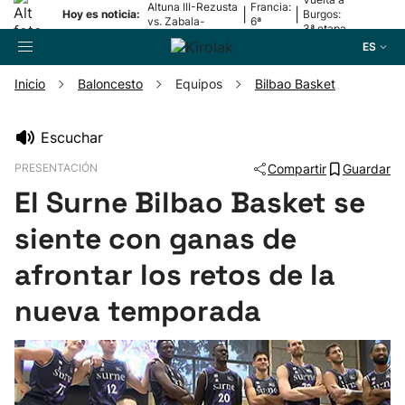
Altuna III-Rezusta
Francia:
|
|
Hoy es noticia:
Burgos:
vs. Zabala-
6ª
3ª etapa
Zabaleta
etapa
ES
Inicio
Baloncesto
Equipos
Bilbao Basket
Buscador
Escuchar
PRESENTACIÓN
Compartir
Guardar
Fútbol
El Surne Bilbao Basket se
Pelota
siente con ganas de
afrontar los retos de la
Remo
nueva temporada
Baloncesto
Ciclismo