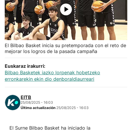
Herri-kirolak
Balonmano
Kirolak 360
El Bilbao Basket inicia su pretemporada con el reto de
mejorar los logros de la pasada campaña
Atletismo
Euskaraz irakurri:
Bilbao Basketek iazko lorpenak hobetzeko
Carreras de montaña
erronkarekin ekin dio denboraldiaurreari
Más deportes
EITB
25/08/2025 - 16:03
"Helmuga"
Última actualización
25/08/2025 - 16:03
El Surne Bilbao Basket ha iniciado la