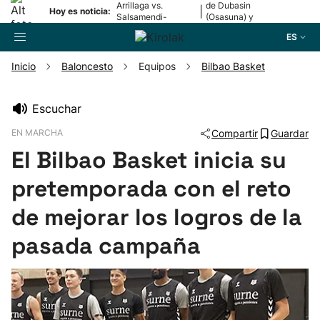
Arrillaga vs.
de Dubasin
|
Hoy es noticia:
Salsamendi-
(Osasuna) y
Bergara y Erasun
Valentini
ES
vs. Gaminde
(Alavés)
Inicio
Baloncesto
Equipos
Bilbao Basket
Buscador
Escuchar
EN MARCHA
Compartir
Guardar
Fútbol
El Bilbao Basket inicia su
Pelota
pretemporada con el reto
de mejorar los logros de la
Remo
pasada campaña
Baloncesto
Ciclismo