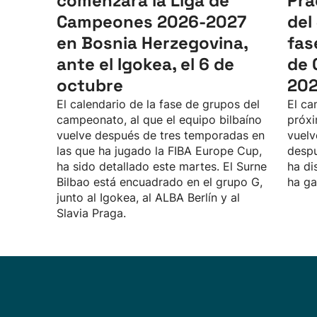
comenzará la Liga de
Pra
Campeones 2026-2027
del
en Bosnia Herzegovina,
fas
ante el Igokea, el 6 de
de 
octubre
20
El calendario de la fase de grupos del
El ca
campeonato, al que el equipo bilbaíno
próxi
vuelve después de tres temporadas en
vuelv
las que ha jugado la FIBA Europe Cup,
despu
ha sido detallado este martes. El Surne
ha di
Bilbao está encuadrado en el grupo G,
ha ga
junto al Igokea, al ALBA Berlín y al
Slavia Praga.