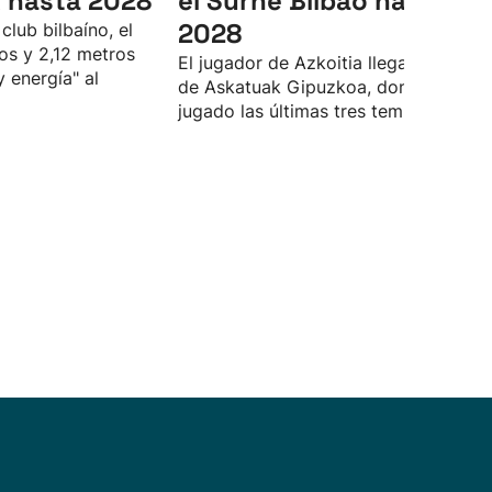
 hasta 2028
el Surne Bilbao hasta
2028
club bilbaíno, el
os y 2,12 metros
El jugador de Azkoitia llega proceden
y energía" al
de Askatuak Gipuzkoa, donde ha
jugado las últimas tres temporadas.