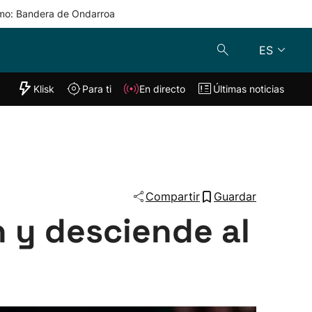
mo: Bandera de Ondarroa
ES
"Helmuga"
Klisk
Para ti
En directo
Últimas noticias
Klisk
En directo
s
Para ti
Lo último
Compartir
Guardar
n y desciende al