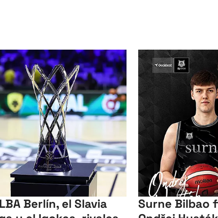
LBA Berlín, el Slavia
Surne Bilbao f