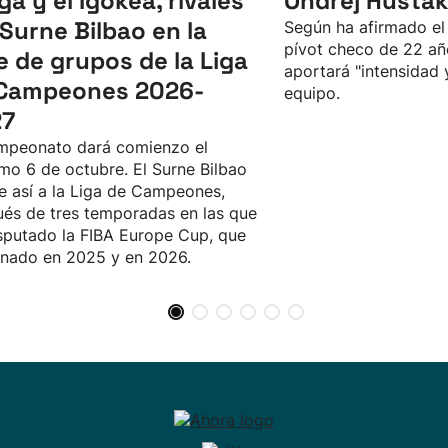
ga y el Igokea, rivales
Ondřej Husták
 Surne Bilbao en la
Según ha afirmado el 
pívot checo de 22 añ
e de grupos de la Liga
aportará "intensidad 
Campeones 2026-
equipo.
27
mpeonato dará comienzo el
mo 6 de octubre. El Surne Bilbao
e así a la Liga de Campeones,
és de tres temporadas en las que
sputado la FIBA Europe Cup, que
nado en 2025 y en 2026.