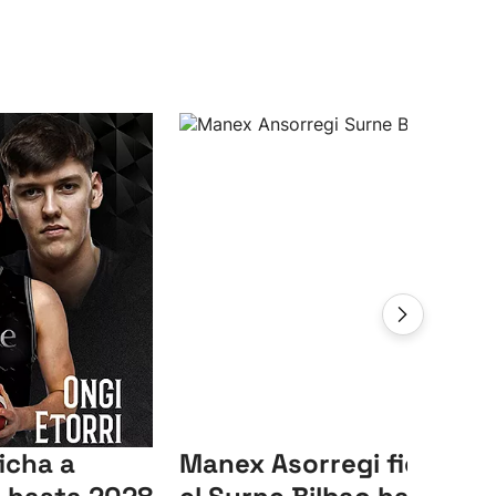
icha a
Manex Asorregi ficha co