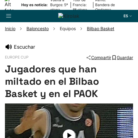
|
|
Hoy es noticia:
Burgos: 5ª
Francia:
Bandera de
etapa
8ª etapa
Ondarroa
ES
Inicio
Baloncesto
Equipos
Bilbao Basket
Buscador
Escuchar
EUROPE CUP
Compartir
Guardar
Fútbol
Jugadores que han
Pelota
miltado en el Bilbao
Basket y en el PAOK
Remo
Baloncesto
Ciclismo