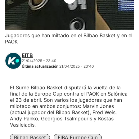
Herri-kirolak
Balonmano
Jugadores que han miltado en el Bilbao Basket y en el
PAOK
Kirolak 360
EITB
Atletismo
21/04/2025 - 23:40
Última actualización
21/04/2025 - 23:40
Carreras de montaña
El Surne Bilbao Basket disputará la vuelta de la
final de la Europe Cup contra el PAOK en Salónica
Más deportes
el 23 de abril. Son varios los jugadores que han
milotado en ambos conjuntos: Marvin Jones
"Helmuga"
(actual jugador del Bilbao Basket), Fred Weis,
Andy Panko, Georgios Tsalmpouris y Kostas
Vasileiadis.
Bilbao Basket
FIBA Europe Cup