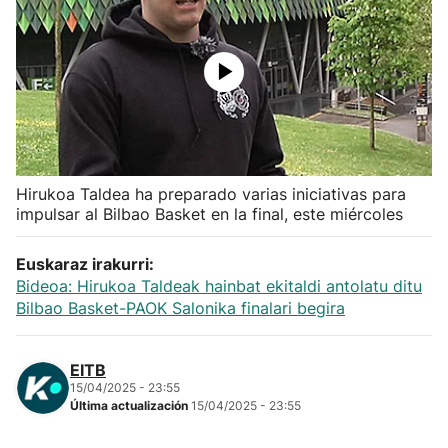
Herri-kirolak
Balonmano
Kirolak 360
Hirukoa Taldea ha preparado varias iniciativas para
Atletismo
impulsar al Bilbao Basket en la final, este miércoles
Carreras de montaña
Euskaraz irakurri:
Bideoa: Hirukoa Taldeak hainbat ekitaldi antolatu ditu
Más deportes
Bilbao Basket-PAOK Salonika finalari begira
"Helmuga"
EITB
15/04/2025 - 23:55
Última actualización
15/04/2025 - 23:55