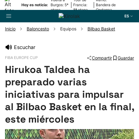
|
|
Hoy es noticia:
Burgos: 5ª
Francia:
Bandera de
etapa
8ª etapa
Ondarroa
ES
Inicio
Baloncesto
Equipos
Bilbao Basket
Buscador
Escuchar
FIBA EUROPE CUP
Compartir
Guardar
Fútbol
Hirukoa Taldea ha
Pelota
preparado varias
iniciativas para impulsar
Remo
al Bilbao Basket en la final,
Baloncesto
este miércoles
Ciclismo