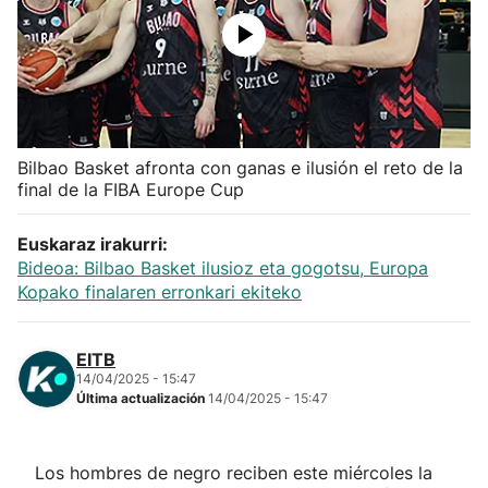
Herri-kirolak
Balonmano
Kirolak 360
Bilbao Basket afronta con ganas e ilusión el reto de la
final de la FIBA Europe Cup
Atletismo
Euskaraz irakurri:
Bideoa: Bilbao Basket ilusioz eta gogotsu, Europa
Carreras de montaña
Kopako finalaren erronkari ekiteko
Más deportes
EITB
14/04/2025 - 15:47
"Helmuga"
Última actualización
14/04/2025 - 15:47
Los hombres de negro reciben este miércoles la