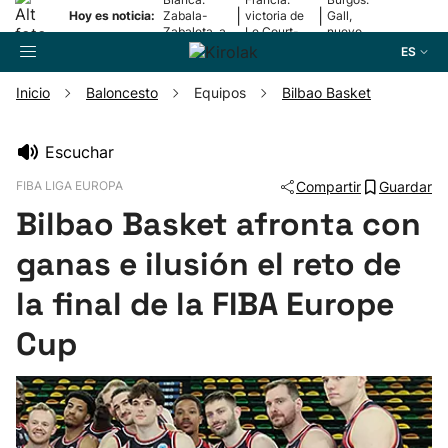
|
|
Hoy es noticia:
Zabala-
victoria de
Gall,
Zabaleta, a
Le Court-
nuevo
la final
Pienaar
líder
ES
Inicio
Baloncesto
Equipos
Bilbao Basket
Buscador
Escuchar
FIBA LIGA EUROPA
Compartir
Guardar
Fútbol
Bilbao Basket afronta con
Pelota
ganas e ilusión el reto de
la final de la FIBA Europe
Remo
Cup
Baloncesto
Ciclismo