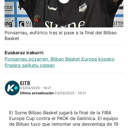
Herri-kirolak
Balonmano
Ponsarnau, eufórico tras el pase a la final del Bilbao
Basket
Kirolak 360
Euskaraz irakurri:
Atletismo
Ponsarnau pozarren, Bilbao Basket Europa kopako
finalera sailkatu ostean
Carreras de montaña
EITB
Más deportes
03/04/2025 - 16:21
Última actualización
03/04/2025 - 16:21
"Helmuga"
El Surne Bilbao Basket jugará la final de la FIBA
Europe Cup contra el PAOK de Salónica. El equipo
de Bilbao tuvo que remontar una desventaja de 19