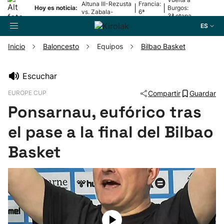
Altuna III-Rezusta
Francia:
|
|
Hoy es noticia:
Burgos:
vs. Zabala-
6ª
3ª etapa
Zabaleta
etapa
ES
Inicio
Baloncesto
Equipos
Bilbao Basket
Buscador
Escuchar
EUROPE CUP
Compartir
Guardar
Fútbol
Ponsarnau, eufórico tras
Pelota
el pase a la final del Bilbao
Basket
Remo
Baloncesto
Ciclismo