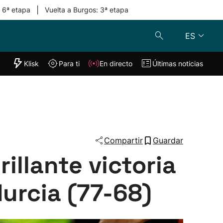
|
: 6ª etapa
Vuelta a Burgos: 3ª etapa
ES
"Helmuga"
Klisk
Para ti
En directo
Últimas noticias
Klisk
En directo
s
Para ti
Lo último
Compartir
Guardar
rillante victoria
urcia (77-68)