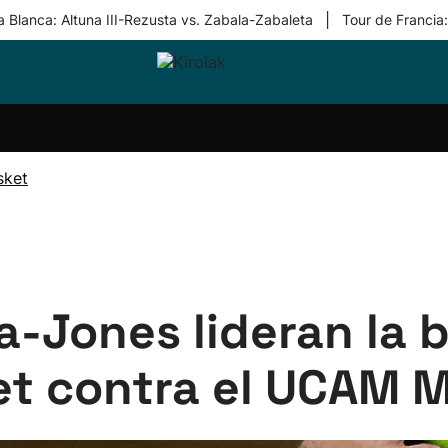
|
 Blanca: Altuna III-Rezusta vs. Zabala-Zabaleta
Tour de Francia
ri-
Balonmano
Kirolak
Atletismo
Carreras
Más
olak
360
de
deporte
Equipos
montaña
kolaritza
Competiciones
En
sket
ri-
directo
otzea
Vídeos
ol Herri
por
atira
deporte
a-Jones lideran la b
et contra el UCAM M