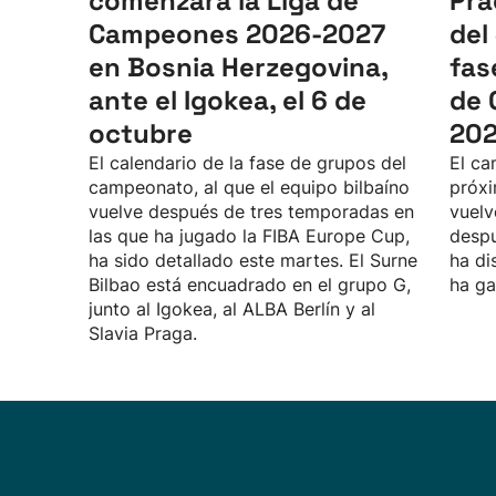
comenzará la Liga de
Pra
Campeones 2026-2027
del
en Bosnia Herzegovina,
fas
ante el Igokea, el 6 de
de 
octubre
20
El calendario de la fase de grupos del
El ca
campeonato, al que el equipo bilbaíno
próxi
vuelve después de tres temporadas en
vuelv
las que ha jugado la FIBA Europe Cup,
despu
ha sido detallado este martes. El Surne
ha di
Bilbao está encuadrado en el grupo G,
ha ga
junto al Igokea, al ALBA Berlín y al
Slavia Praga.