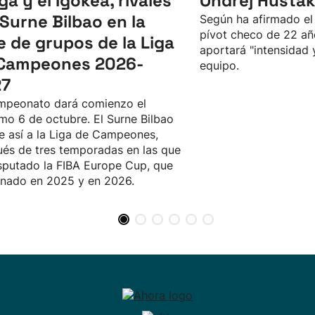
ga y el Igokea, rivales
Ondřej Husták
 Surne Bilbao en la
Según ha afirmado el 
pívot checo de 22 añ
e de grupos de la Liga
aportará "intensidad 
Campeones 2026-
equipo.
27
mpeonato dará comienzo el
mo 6 de octubre. El Surne Bilbao
e así a la Liga de Campeones,
és de tres temporadas en las que
sputado la FIBA Europe Cup, que
nado en 2025 y en 2026.