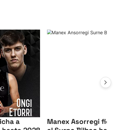
icha a
Manex Asorregi ficha co