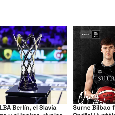
LBA Berlín, el Slavia
Surne Bilbao f