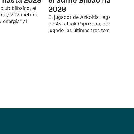
 hasta 2028
el Surne Bilbao hasta
2028
club bilbaíno, el
os y 2,12 metros
El jugador de Azkoitia llega proceden
y energía" al
de Askatuak Gipuzkoa, donde ha
jugado las últimas tres temporadas.