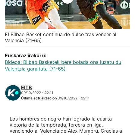
Herri-kirolak
Balonmano
El Bilbao Basket continua de dulce tras vencer al
Valencia (71-65)
Kirolak 360
Euskaraz irakurri:
Atletismo
Bideoa: Bilbao Basketek bere bolada ona luzatu du
Valentzia garaituta (71-65)
Carreras de montaña
EITB
Más deportes
09/10/2022 - 22:11
Última actualización
09/10/2022 - 22:11
"Helmuga"
Los hombres de negro han logrado la cuarta
victoria de la temporada, tercera en liga,
venciendo al Valencia de Alex Mumbru. Gracias a