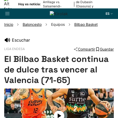
Arrillaga vs.
de Dubasin
|
Hoy es noticia:
Salsamendi-
(Osasuna) y
Bergara y Erasun
Valentini
ES
vs. Gaminde
(Alavés)
Inicio
Baloncesto
Equipos
Bilbao Basket
Buscador
Escuchar
LIGA ENDESA
Compartir
Guardar
Fútbol
El Bilbao Basket continua
Pelota
de dulce tras vencer al
Valencia (71-65)
Remo
Baloncesto
Ciclismo