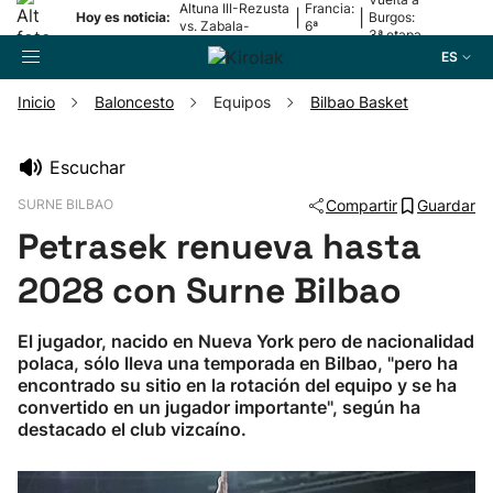
Altuna III-Rezusta
Francia:
|
|
Hoy es noticia:
Burgos:
vs. Zabala-
6ª
3ª etapa
Zabaleta
etapa
ES
Inicio
Baloncesto
Equipos
Bilbao Basket
Buscador
Escuchar
SURNE BILBAO
Compartir
Guardar
Fútbol
Petrasek renueva hasta
Pelota
2028 con Surne Bilbao
Remo
El jugador, nacido en Nueva York pero de nacionalidad
polaca, sólo lleva una temporada en Bilbao, "pero ha
encontrado su sitio en la rotación del equipo y se ha
Baloncesto
convertido en un jugador importante", según ha
destacado el club vizcaíno.
Ciclismo