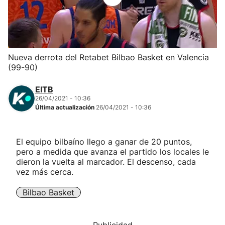
Herri-kirolak
Balonmano
Nueva derrota del Retabet Bilbao Basket en Valencia
(99-90)
Kirolak 360
EITB
Atletismo
26/04/2021 - 10:36
Última actualización
26/04/2021 - 10:36
Carreras de montaña
El equipo bilbaíno llego a ganar de 20 puntos,
pero a medida que avanza el partido los locales le
Más deportes
dieron la vuelta al marcador. El descenso, cada
vez más cerca.
"Helmuga"
Bilbao Basket