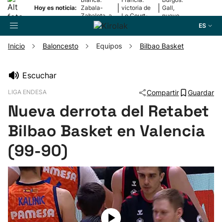
|
|
Hoy es noticia:
Zabala-
victoria de
Gall,
Zabaleta, a
Le Court-
nuevo
la final
Pienaar
líder
ES
Inicio
Baloncesto
Equipos
Bilbao Basket
Buscador
Escuchar
LIGA ENDESA
Compartir
Guardar
Fútbol
Nueva derrota del Retabet
Pelota
Bilbao Basket en Valencia
(99-90)
Remo
Baloncesto
Ciclismo