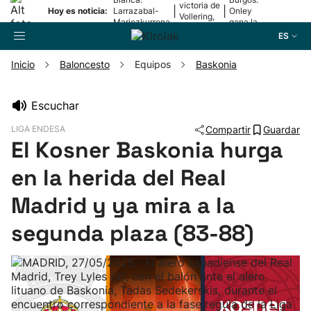
victoria de
|
|
Hoy es noticia:
Larrazabal-
Onley
Vollering,
Mariezkurrena
gana la
en la 5ª
II, a la final
2ª etapa
ES
etapa
Inicio
Baloncesto
Equipos
Baskonia
Buscador
Escuchar
LIGA ENDESA
Compartir
Guardar
Fútbol
El Kosner Baskonia hurga
en la herida del Real
Pelota
Madrid y ya mira a la
Remo
segunda plaza (83-88)
Baloncesto
Ciclismo