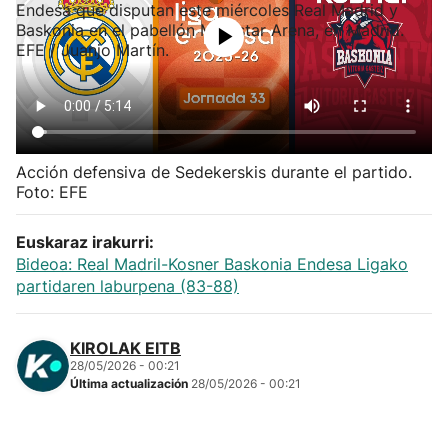
Herri-kirolak
Balonmano
Kirolak 360
Acción defensiva de Sedekerskis durante el partido.
Foto: EFE
Atletismo
Euskaraz irakurri:
Carreras de montaña
Bideoa: Real Madril-Kosner Baskonia Endesa Ligako
partidaren laburpena (83-88)
Más deportes
KIROLAK EITB
"Helmuga"
28/05/2026 - 00:21
Última actualización
28/05/2026 - 00:21