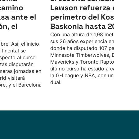
camino
Lawson refuerza el
sa ante el
perímetro del Kosner
n, el
Baskonia hasta 2028
Con una altura de 1,98 metros, tiene 
sus 26 años experiencia en la NBA,
re. Así, el inicio
donde ha disputado 107 partidos con
tinental se
Minnesota Timberwolves, Dallas
specto al curso
Mavericks y Toronto Raptors. En el
tas disputarán
último curso ha estado a caballo entr
imeras jornadas en
la G-League y NBA, con un contrato
id visitará
dual.
re, y el Barcelona