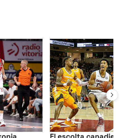
konia
El escolta canadiense A