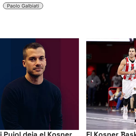
Paolo Galbiati
i Pujol deja el Kosner
El Kosner Bas