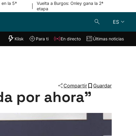
 en la 5ª
Vuelta a Burgos: Onley gana la 2ª
|
etapa
ES
"Helmuga"
Klisk
Para ti
En directo
Últimas noticias
Klisk
En directo
s
Para ti
Lo último
Compartir
Guardar
da por ahora"