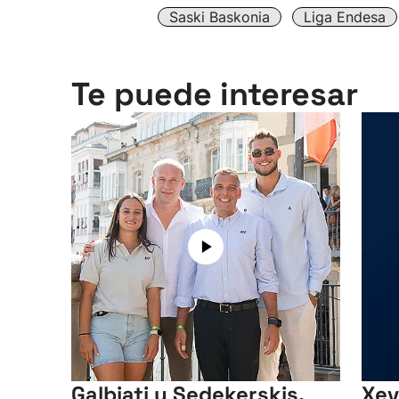
Saski Baskonia
Liga Endesa
Te puede interesar
Galbiati y Sedekerskis,
Xev