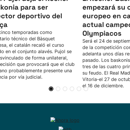
konia para ser
empezará su 
ector deportivo del
europeo en ca
ça
actual campeó
Olympiacos
 cinco temporadas como
tario técnico del Bàsquet
Será el 24 de septiemb
sa, el catalán recaló el curso
de la competición con
o en el conjunto alavés. Pujol se
adelanta unos días re
svinculado de forma unilateral,
pasado. Los baskonis
ecisión que provocará que el club
tres de las cuatro pr
iano probablemente presente una
su feudo. El Real Madr
cia por vía judicial.
Vitoria-el 27 de octub
el 16 de diciembre.