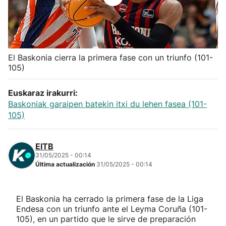
Herri-kirolak
Balonmano
El Baskonia cierra la primera fase con un triunfo (101-
105)
Kirolak 360
Euskaraz irakurri:
Atletismo
Baskoniak garaipen batekin itxi du lehen fasea (101-
105)
Carreras de montaña
EITB
Más deportes
31/05/2025 - 00:14
Última actualización
31/05/2025 - 00:14
"Helmuga"
El Baskonia ha cerrado la primera fase de la Liga
Endesa con un triunfo ante el Leyma Coruña (101-
105), en un partido que le sirve de preparación