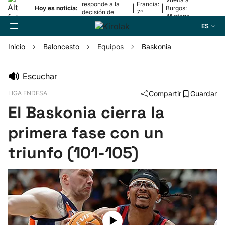
responde a la
Francia:
|
|
Hoy es noticia:
Burgos:
decisión de
7ª
4ª etapa
Oriamendi
etapa
ES
Inicio
Baloncesto
Equipos
Baskonia
Buscador
Escuchar
LIGA ENDESA
Compartir
Guardar
Fútbol
El Baskonia cierra la
Pelota
primera fase con un
triunfo (101-105)
Remo
Baloncesto
Ciclismo