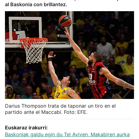
al Baskonia con brillantez.
Herri-kirolak
Balonmano
Kirolak 360
Atletismo
Carreras de montaña
Más deportes
Darius Thompson trata de taponar un tiro en el
"Helmuga"
partido ante el Maccabi. Foto: EFE.
Euskaraz irakurri:
Baskoniak galdu egin du Tel Aviven, Makabiren aurka