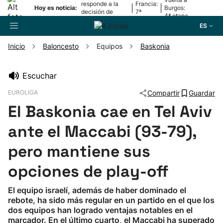
responde a la
Francia:
|
|
Hoy es noticia:
Burgos:
decisión de
7ª
4ª etapa
Oriamendi
etapa
ES
Inicio
Baloncesto
Equipos
Baskonia
Buscador
Escuchar
EUROLIGA
Compartir
Guardar
Fútbol
El Baskonia cae en Tel Aviv
Pelota
ante el Maccabi (93-79),
pero mantiene sus
Remo
opciones de play-off
Baloncesto
El equipo israelí, además de haber dominado el
rebote, ha sido más regular en un partido en el que los
Ciclismo
dos equipos han logrado ventajas notables en el
marcador. En el último cuarto, el Maccabi ha superado