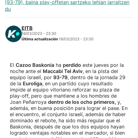
(93-79), baina play-offetan sartzeko lehian jarraitzen
du
EITB
16/03/2023 - 23:30
Última actualización
16/03/2023 - 23:30
El
Cazoo Baskonia
ha
perdido
este jueves por la
noche ante el
Maccabi Tel Aviv
, en la pista del
equipo israelí, por
93-79
, dentro de la jornada 29
de la
Euroliga
, en un partido cuyo resultado
impide al equipo vitoriano reforzar su plaza de
play-off, pero que mantiene a los hombres de
Joan Peñarroya
dentro de los ocho primeros,
y,
además, en buena posición para lograr el pase. En
el encuentro, el conjunto israelí, además de haber
dominado el rebote, ha sido más regular que el
Baskonia, después de que los dos equipos hayan
logrado ventajas notables en el marcador, si bien