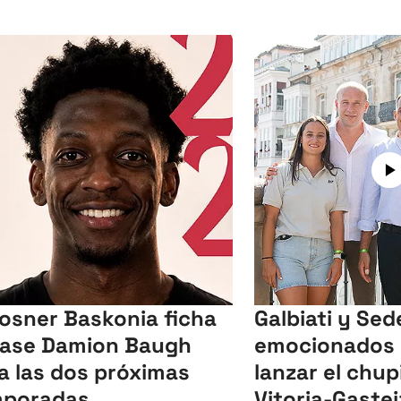
Kosner Baskonia ficha
Galbiati y Sed
base Damion Baugh
emocionados 
a las dos próximas
lanzar el chu
mporadas
Vitoria-Gastei