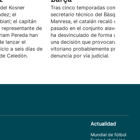
 del Kosner
Tras cinco temporadas como
dez; el
secretario técnico del Bàsquet
iati; el capitán
Manresa, el catalán recaló el curso
a representante de
pasado en el conjunto alavés. Pujol s
yriam Pereda han
ha desvinculado de forma unilateral,
e lanzar el
una decisión que provocará que el cl
icio a seis días de
vitoriano probablemente presente un
 de Celedón.
denuncia por vía judicial.
Actualidad
Mundial de fútbol