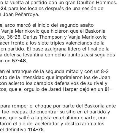
o la vuelta al partido con un gran Daulton Hommes.
-24
para los locales después de una sesión de
de Joan Peñarroya.
el arco marcó el inicio del segundo asalto
Vanja Marinkovic que hicieron que el Baskonia
to, 36-28. Darius Thompson y Vanja Marinkovic
cer frente a los siete triples valencianos de la
n partido. El base azulgrana lidero el final de la
la defensa levantina con ocho puntos casi seguidos
con un
57-48
.
n el arranque de la segunda mitad y con un 8-2
cto de la intensidad que imprimieron los de Joan
on acierto los cambios defensivos de su rival y
tos, que el orgullo de Jared Harper dejó en un
81-
ó para romper el choque por parte del Baskonia ante
fue incapaz de encontrar su sitio en el partido y
, que saltó a la pista en el último cuarto, con
taron el pie del acelerador y destrozaron a los
el definitivo
114-75
.