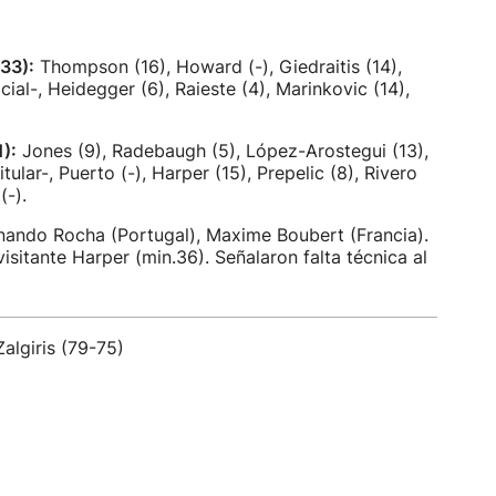
33):
Thompson (16), Howard (-), Giedraitis (14),
ial-, Heidegger (6), Raieste (4), Marinkovic (14),
):
Jones (9), Radebaugh (5), López-Arostegui (13),
itular-, Puerto (-), Harper (15), Prepelic (8), Rivero
(-).
rnando Rocha (Portugal), Maxime Boubert (Francia).
visitante Harper (min.36). Señalaron falta técnica al
Zalgiris (79-75)