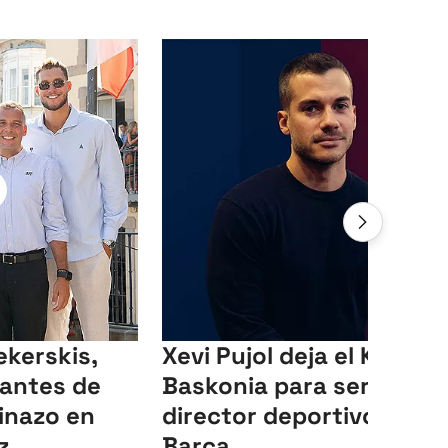
ekerskis,
Xevi Pujol deja el Kosner
antes de
Baskonia para ser
pinazo en
director deportivo del
z
Barça