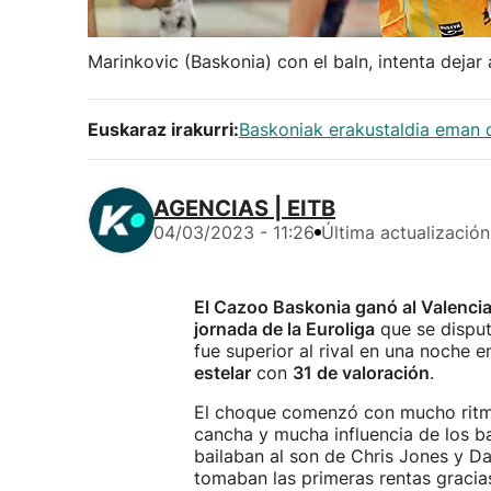
Marinkovic (Baskonia) con el baln, intenta dejar
Euskaraz irakurri:
Baskoniak erakustaldia eman d
AGENCIAS | EITB
04/03/2023 - 11:26
Última actualización
El Cazoo Baskonia ganó al Valenci
jornada de la Euroliga
que se disput
fue superior al rival en una noche e
estelar
con
31 de valoración
.
El choque comenzó con mucho ritmo
cancha y mucha influencia de los b
bailaban al son de Chris Jones y Da
tomaban las primeras rentas gracias