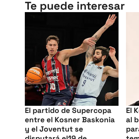
Te puede interesar
El partido de Supercopa
El 
entre el Kosner Baskonia
al 
y el Joventut se
par
disputará el19 de
te