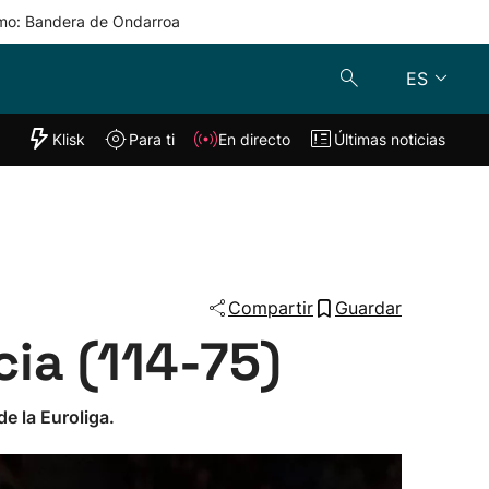
mo: Bandera de Ondarroa
ES
"Helmuga"
Klisk
Para ti
En directo
Últimas noticias
Klisk
En directo
s
Para ti
Lo último
Compartir
Guardar
cia (114-75)
de la Euroliga.