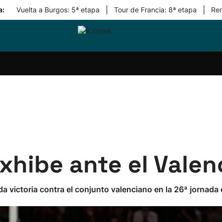
|
|
a:
Vuelta a Burgos: 5ª etapa
Tour de Francia: 8ª etapa
Re
ri-
Balonmano
Kirolak
Atletismo
Carreras
Más
olak
360
de
deporte
Equipos
montaña
kolaritza
Competiciones
En
ri-
directo
otzea
Vídeos
ol Herri
por
atira
deporte
xhibe ante el Valen
a victoria contra el conjunto valenciano en la 26ª jornada 