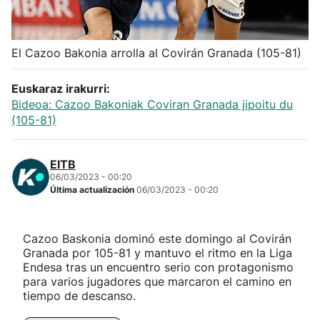
Herri-kirolak
El Cazoo Bakonia arrolla al Covirán Granada (105-81)
Balonmano
Euskaraz irakurri:
Kirolak 360
Bideoa: Cazoo Bakoniak Coviran Granada jipoitu du
(105-81)
Atletismo
EITB
06/03/2023 - 00:20
Carreras de montaña
Última actualización
06/03/2023 - 00:20
Más deportes
Cazoo Baskonia dominó este domingo al Covirán
Granada por 105-81 y mantuvo el ritmo en la Liga
"Helmuga"
Endesa tras un encuentro serio con protagonismo
para varios jugadores que marcaron el camino en
tiempo de descanso.