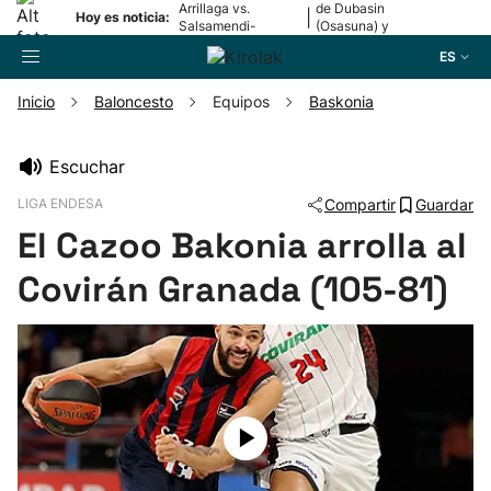
Arrillaga vs.
de Dubasin
|
Hoy es noticia:
Salsamendi-
(Osasuna) y
Bergara y Erasun
Valentini
ES
vs. Gaminde
(Alavés)
Inicio
Baloncesto
Equipos
Baskonia
Buscador
Escuchar
LIGA ENDESA
Compartir
Guardar
Fútbol
El Cazoo Bakonia arrolla al
Pelota
Covirán Granada (105-81)
Remo
Baloncesto
Ciclismo