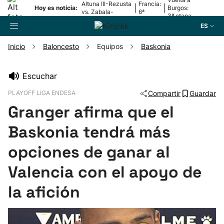
Altuna III-Rezusta
Francia:
|
|
Hoy es noticia:
Burgos:
vs. Zabala-
6ª
3ª etapa
Zabaleta
etapa
ES
Inicio
Baloncesto
Equipos
Baskonia
Buscador
Escuchar
PLAYOFF LIGA ENDESA
Compartir
Guardar
Fútbol
Granger afirma que el
Pelota
Baskonia tendrá más
opciones de ganar al
Remo
Valencia con el apoyo de
Baloncesto
la afición
Ciclismo