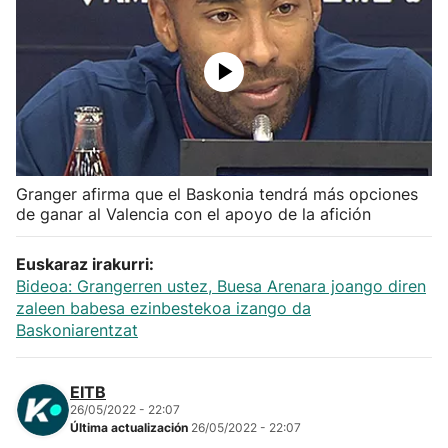
Herri-kirolak
Balonmano
Kirolak 360
Granger afirma que el Baskonia tendrá más opciones
Atletismo
de ganar al Valencia con el apoyo de la afición
Carreras de montaña
Euskaraz irakurri:
Bideoa: Grangerren ustez, Buesa Arenara joango diren
Más deportes
zaleen babesa ezinbestekoa izango da
Baskoniarentzat
"Helmuga"
EITB
26/05/2022 - 22:07
Última actualización
26/05/2022 - 22:07