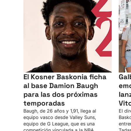
El Kosner Baskonia ficha
Gal
al base Damion Baugh
emo
para las dos próximas
lan
temporadas
Vit
Baugh, de 26 años y 1,91, llega al
El di
equipo vasco desde Valley Suns,
Basko
equipo de G League, que es una
entre
competición vinculada a la NBA.
Tadas