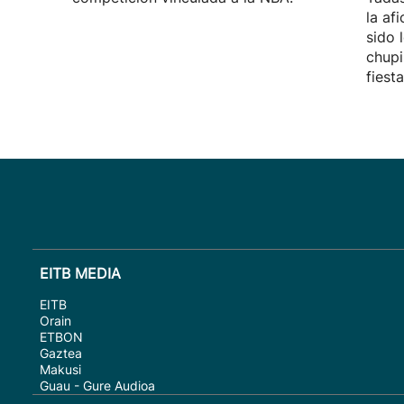
la af
sido 
chupi
fiest
EITB MEDIA
EITB
Orain
ETBON
Gaztea
Makusi
Guau - Gure Audioa