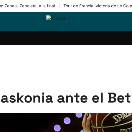
|
: Zabala-Zabaleta, a la final
Tour de Francia: victoria de Le Cou
ri-
Balonmano
Kirolak
Atletismo
Carreras
Más
olak
360
de
deporte
Equipos
montaña
kolaritza
Competiciones
En
ri-
directo
otzea
Vídeos
ol Herri
por
atira
deporte
askonia ante el Bet