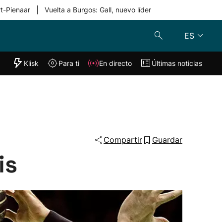
|
rt-Pienaar
Vuelta a Burgos: Gall, nuevo líder
ES
"Helmuga"
Klisk
Para ti
En directo
Últimas noticias
Klisk
En directo
s
Para ti
Lo último
Compartir
Guardar
is