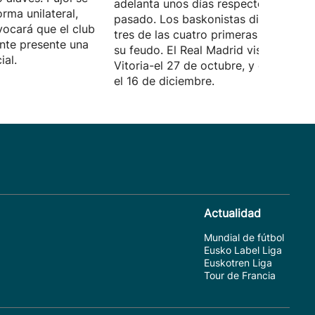
adelanta unos días respecto al curso
rma unilateral,
pasado. Los baskonistas disputarán
vocará que el club
tres de las cuatro primeras jornadas 
nte presente una
su feudo. El Real Madrid visitará
ial.
Vitoria-el 27 de octubre, y el Barcelo
el 16 de diciembre.
Actualidad
Mundial de fútbol
Eusko Label Liga
Euskotren Liga
Tour de Francia