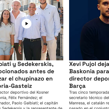
biati y Sedekerskis,
Xevi Pujol dej
cionados antes de
Baskonia para
zar el chupinazo en
director depor
oria-Gasteiz
Barça
rector deportivo del Kosner
Tras cinco temporad
nia, Félix Fernández; el
secretario técnico de
nador, Paolo Galbiati; el capitán
Manresa, el catalán r
 Sedekersis y la representante de
pasado en el conjunto