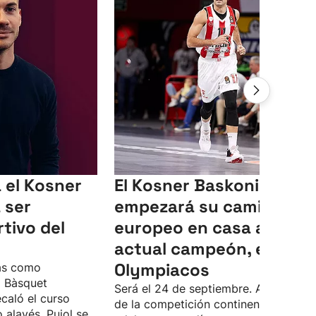
a el Kosner
El Kosner Baskonia
 ser
empezará su camino
tivo del
europeo en casa ante el
actual campeón, el
Olympiacos
as como
l Bàsquet
Será el 24 de septiembre. Así, el inici
ecaló el curso
de la competición continental se
 alavés. Pujol se