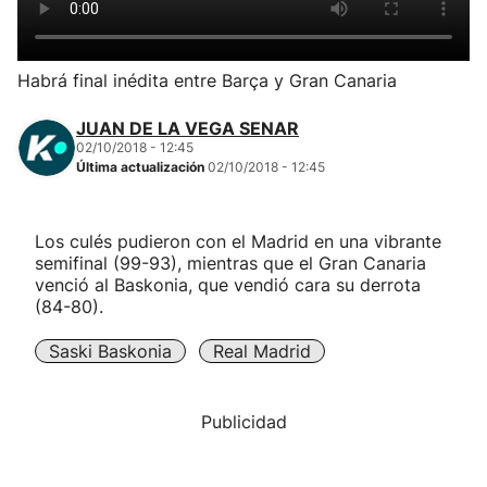
Herri-kirolak
Habrá final inédita entre Barça y Gran Canaria
Balonmano
JUAN DE LA VEGA SENAR
02/10/2018 - 12:45
Kirolak 360
Última actualización
02/10/2018 - 12:45
Atletismo
Los culés pudieron con el Madrid en una vibrante
semifinal (99-93), mientras que el Gran Canaria
Carreras de montaña
venció al Baskonia, que vendió cara su derrota
(84-80).
Más deportes
Saski Baskonia
Real Madrid
"Helmuga"
Publicidad