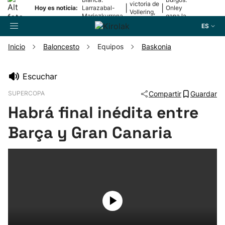
victoria de
|
|
Hoy es noticia:
Larrazabal-
Onley
Vollering,
Mariezkurrena
gana la
en la 5ª
II, a la final
2ª etapa
ES
etapa
Inicio
Baloncesto
Equipos
Baskonia
Buscador
Escuchar
SUPERCOPA
Compartir
Guardar
Fútbol
Habrá final inédita entre
Pelota
Barça y Gran Canaria
Remo
Baloncesto
Ciclismo