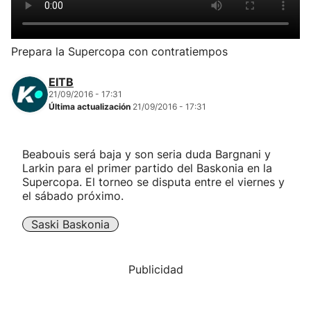
Herri-kirolak
Prepara la Supercopa con contratiempos
Balonmano
EITB
21/09/2016 - 17:31
Kirolak 360
Última actualización
21/09/2016 - 17:31
Atletismo
Beabouis será baja y son seria duda Bargnani y
Larkin para el primer partido del Baskonia en la
Carreras de montaña
Supercopa. El torneo se disputa entre el viernes y
el sábado próximo.
Más deportes
Saski Baskonia
"Helmuga"
Publicidad