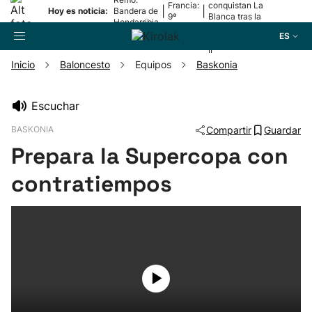
Francia:
conquistan La
|
|
Hoy es noticia:
Bandera de
9ª
Blanca tras la
Hondarribia
etapa
lesión de
ES
Mariezkurrena
II
Inicio
Baloncesto
Equipos
Baskonia
Buscador
Escuchar
BASKONIA
Compartir
Guardar
Fútbol
Prepara la Supercopa con
Pelota
contratiempos
Remo
Baloncesto
Ciclismo